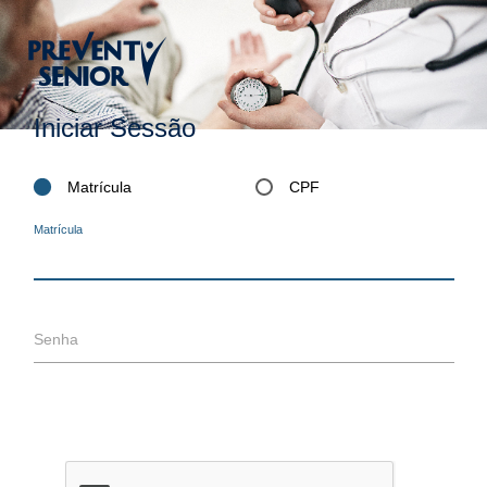
Iniciar Sessão
Matrícula
CPF
Matrícula
Senha