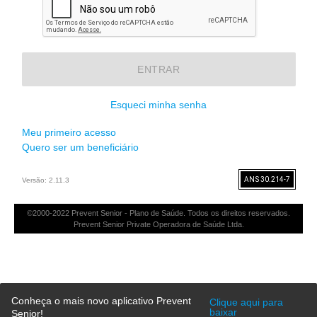
ENTRAR
Esqueci minha senha
Meu primeiro acesso
Quero ser um beneficiário
ANS 30.214-7
Versão: 2.11.3
©2000-2022 Prevent Senior - Plano de Saúde. Todos os direitos reservados.
Prevent Senior Private Operadora de Saúde Ltda.
Conheça o mais novo aplicativo Prevent
Clique aqui para
baixar
Senior!